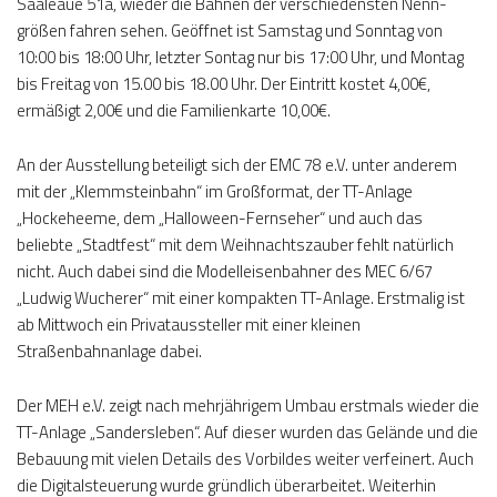
Saaleaue 51a, wieder die Bahnen der verschiedensten Nenn­
größen fahren sehen. Geöffnet ist Samstag und Sonntag von
10:00 bis 18:00 Uhr, letzter Sontag nur bis 17:00 Uhr, und Montag
bis Freitag von 15.00 bis 18.00 Uhr. Der Eintritt kostet 4,00€,
ermäßigt 2,00€ und die Familienkarte 10,00€.
An der Ausstellung beteiligt sich der EMC 78 e.V. unter anderem
mit der „Klemmsteinbahn“ im Großformat, der TT-Anlage
„Hockeheeme, dem „Halloween-Fernseher“ und auch das
beliebte „Stadtfest“ mit dem Weihnachtszauber fehlt natürlich
nicht. Auch dabei sind die Modelleisenbahner des MEC 6/67
„Ludwig Wucherer“ mit einer kompakten TT-Anlage. Erstmalig ist
ab Mittwoch ein Privataussteller mit einer kleinen
Straßenbahnanlage dabei.
Der MEH e.V. zeigt nach mehrjährigem Umbau erstmals wieder die
TT-Anlage „Sandersleben“. Auf dieser wurden das Gelände und die
Bebauung mit vielen Details des Vorbildes weiter verfeinert. Auch
die Digitalsteuerung wurde gründlich überarbeitet. Weiterhin