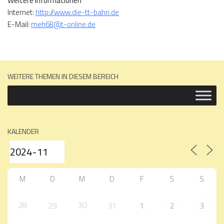
Weitere Informationen
Internet:
http://www.die-tt-bahn.de
E-Mail:
meh68@t-online.de
WEITERE THEMEN IN DIESEM BEREICH
KALENDER
M
D
M
D
F
S
S
28
30
29
31
1
2
3