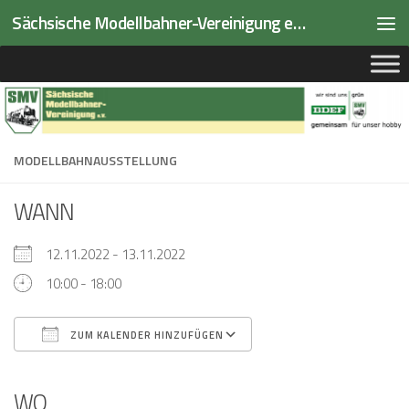
Sächsische Modellbahner-Vereinigung e.V.
Zum Inhalt springen
MODELLBAHNAUSSTELLUNG
WANN
12.11.2022 - 13.11.2022
10:00 - 18:00
ZUM KALENDER HINZUFÜGEN
ICS herunterladen
Google Kalender
iCalendar
Office 365
Outlook Live
WO