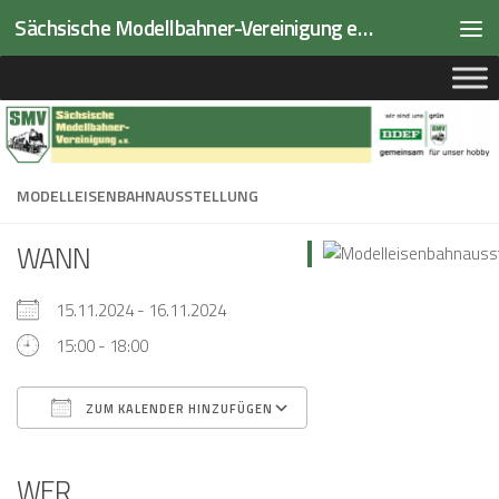
Sächsische Modellbahner-Vereinigung e.V.
Zum Inhalt springen
MODELLEISENBAHNAUSSTELLUNG
WANN
15.11.2024 - 16.11.2024
15:00 - 18:00
ZUM KALENDER HINZUFÜGEN
ICS herunterladen
Google Kalender
iCalendar
Office 365
Outlook Live
WER