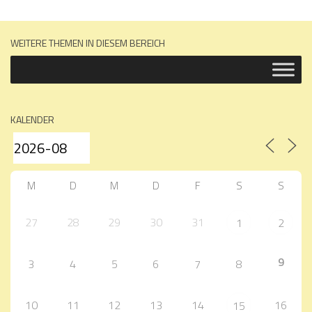
WEITERE THEMEN IN DIESEM BEREICH
KALENDER
M
D
M
D
F
S
S
27
28
29
30
31
1
2
9
3
4
5
6
7
8
10
11
12
13
14
16
15