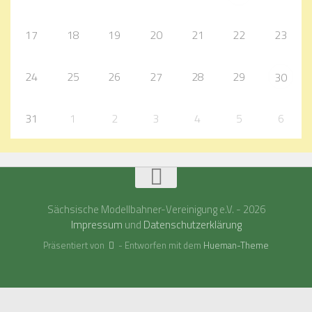
17
18
19
20
21
22
23
24
25
26
27
28
29
30
31
1
2
3
4
5
6
Sächsische Modellbahner-Vereinigung e.V. - 2026
Impressum
und
Datenschutzerklärung
Präsentiert von
- Entworfen mit dem
Hueman-Theme