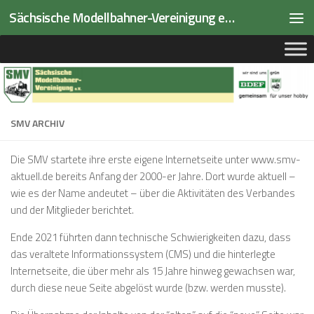
Sächsische Modellbahner-Vereinigung e.V.
Zum Inhalt springen
SMV ARCHIV
Die SMV startete ihre erste eigene Internetseite unter www.smv-
aktuell.de bereits Anfang der 2000-er Jahre. Dort wurde aktuell –
wie es der Name andeutet – über die Aktivitäten des Verbandes
und der Mitglieder berichtet.
Ende 2021 führten dann technische Schwierigkeiten dazu, dass
das veraltete Informationssystem (CMS) und die hinterlegte
Internetseite, die über mehr als 15 Jahre hinweg gewachsen war,
durch diese neue Seite abgelöst wurde (bzw. werden musste).