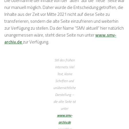
Die Übernahme der Inhalte von der “alten” auf die “neue” Seite war
nur manuell möglich. Daher wurde die Entscheidung getroffen, die
Inhalte aus der Zeit vor Mitte 2021 nicht auf diese Seite zu
transferieren, sondern die alte Seite einzufrieren und weiterhin
zur Verfügung zu stellen. Da der Name “SMV aktuell” hier natürlich
unangemessen wäre, steht diese Seite nun unter
www.smv-
archiv.de
zur Verfügung.
Stil des frühen
Internets: Viel
Text, kleine
Schriften und
unübersichtliche
Darstellung –
die alte Seite ist
unter
www.smv-
archiv.de