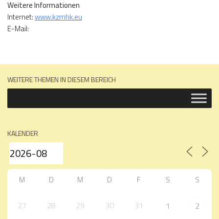
Weitere Informationen
Internet:
www.kzmhk.eu
E-Mail:
WEITERE THEMEN IN DIESEM BEREICH
KALENDER
M
D
M
D
F
S
S
27
28
29
30
31
1
2