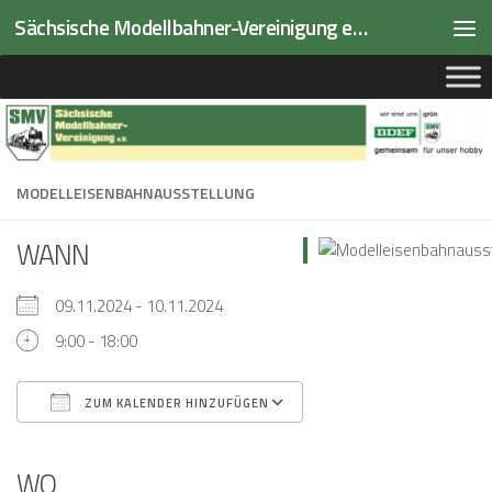
Sächsische Modellbahner-Vereinigung e.V.
Zum Inhalt springen
MODELLEISENBAHNAUSSTELLUNG
WANN
09.11.2024 - 10.11.2024
9:00 - 18:00
ZUM KALENDER HINZUFÜGEN
ICS herunterladen
Google Kalender
iCalendar
Office 365
Outlook Live
WO