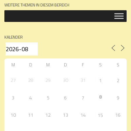
WEITERE THEMEN IN DIESEM BEREICH
KALENDER
M
D
M
D
F
S
S
27
28
29
30
31
1
2
8
3
4
5
6
7
9
10
11
12
13
14
16
15