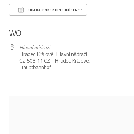
ZUM KALENDER HINZUFÜGEN
ICS herunterladen
Google Kalender
iCalendar
Office 365
Outlook Live
WO
Hlavní nádraží
Hradec Králové, Hlavní nádraží
CZ 503 11 CZ - Hradec Králové,
Hauptbahnhof