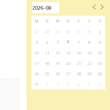
M
D
M
D
F
S
S
27
28
29
30
31
1
2
6
3
4
5
7
8
9
10
11
12
13
14
16
15
17
18
19
20
21
22
23
24
25
26
27
28
29
30
31
1
2
3
4
5
6