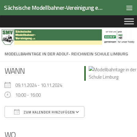
Sächsische Modellbahner-Vereinigung e.V.
Zum Inhalt springen
MODELLBAHNTAGE IN DER ADOLF- REICHWEIN SCHULE LIMBURG
WANN
09.11.2024 - 10.11.2024
10:00 - 16:00
ZUM KALENDER HINZUFÜGEN
ICS herunterladen
Google Kalender
iCalendar
Office 365
Outlook Live
WO