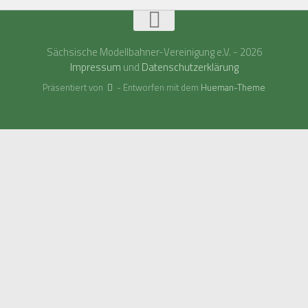
Sächsische Modellbahner-Vereinigung e.V. - 2026
Impressum
und
Datenschutzerklärung
Präsentiert von
- Entworfen mit dem
Hueman-Theme