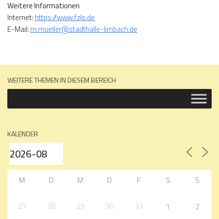
Weitere Informationen
Internet:
https://www.fzlo.de
E-Mail:
m.mueller@stadthalle-limbach.de
WEITERE THEMEN IN DIESEM BEREICH
KALENDER
M
D
M
D
F
S
S
27
28
29
30
31
1
2