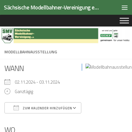
Sächsische Modellbahner-Vereinigung e.V.
Zum Inhalt springen
MODELLBAHNAUSSTELLUNG
WANN
02.11.2024 - 03.11.2024
Ganztägig
ZUM KALENDER HINZUFÜGEN
ICS herunterladen
Google Kalender
iCalendar
Office 365
Outlook Live
WO