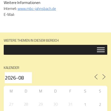
Weitere Informationen
Internet:
www.mbc-jahnsbach.de
E-Mail:
WEITERE THEMEN IN DIESEM BEREICH
KALENDER
M
D
M
D
F
S
S
27
28
29
30
31
1
2