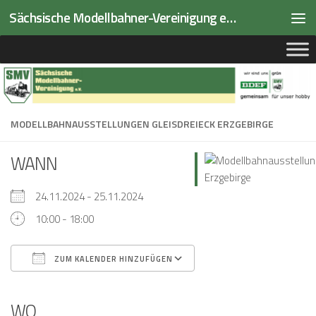
Sächsische Modellbahner-Vereinigung e.V.
Zum Inhalt springen
MODELLBAHNAUSSTELLUNGEN GLEISDREIECK ERZGEBIRGE
WANN
24.11.2024 - 25.11.2024
10:00 - 18:00
ZUM KALENDER HINZUFÜGEN
ICS herunterladen
Google Kalender
iCalendar
Office 365
Outlook Live
WO