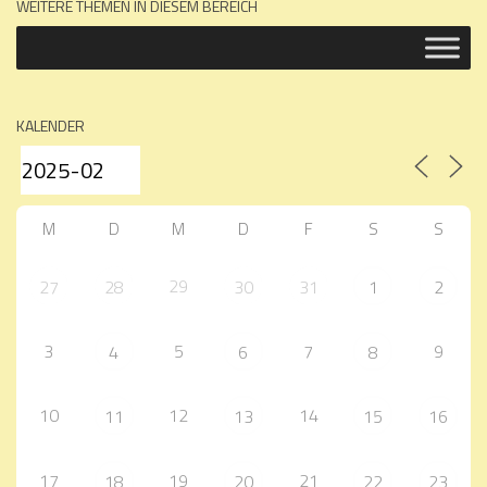
WEITERE THEMEN IN DIESEM BEREICH
KALENDER
M
D
M
D
F
S
S
29
27
28
30
31
1
2
3
5
7
9
4
6
8
10
12
14
11
13
15
16
17
19
21
18
20
22
23