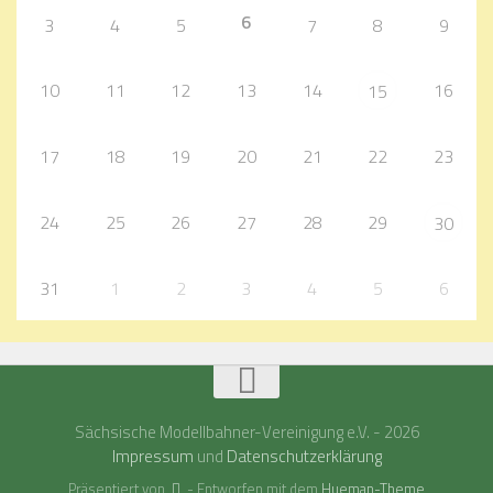
6
3
4
5
7
8
9
10
11
12
13
14
16
15
17
18
19
20
21
22
23
24
25
26
27
28
29
30
31
1
2
3
4
5
6
Sächsische Modellbahner-Vereinigung e.V. - 2026
Impressum
und
Datenschutzerklärung
Präsentiert von
- Entworfen mit dem
Hueman-Theme