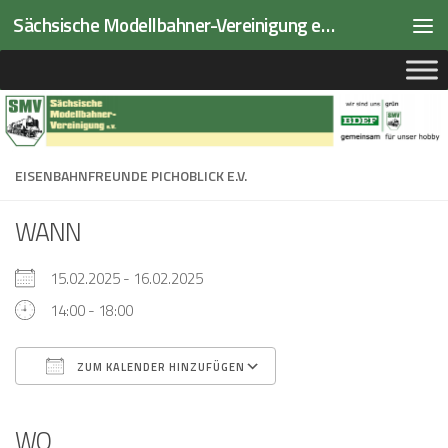
Sächsische Modellbahner-Vereinigung e.V.
Zum Inhalt springen
EISENBAHNFREUNDE PICHOBLICK E.V.
WANN
15.02.2025 - 16.02.2025
14:00 - 18:00
ZUM KALENDER HINZUFÜGEN
ICS herunterladen
Google Kalender
iCalendar
Office 365
Outlook Live
WO