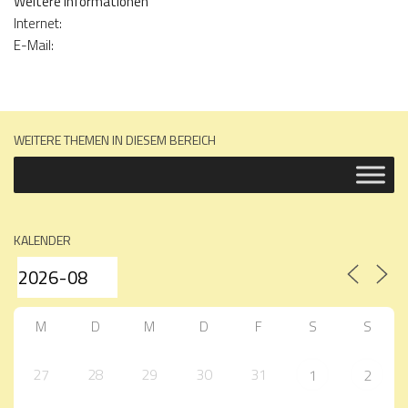
Weitere Informationen
Internet:
E-Mail:
WEITERE THEMEN IN DIESEM BEREICH
KALENDER
M
D
M
D
F
S
S
27
28
29
30
31
1
2