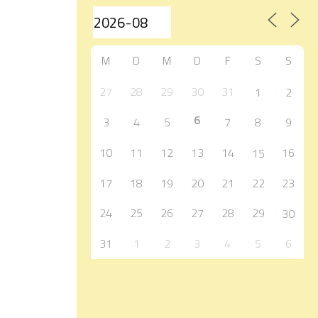
M
D
M
D
F
S
S
27
28
29
30
31
1
2
6
3
4
5
7
8
9
10
11
12
13
14
16
15
17
18
19
20
21
22
23
24
25
26
27
28
29
30
31
1
2
3
4
5
6