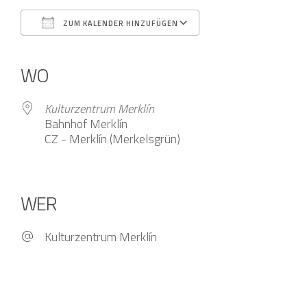
ZUM KALENDER HINZUFÜGEN
ICS herunterladen
Google Kalender
iCalendar
Office 365
Outlook Live
WO
Kulturzentrum Merklín
Bahnhof Merklín
CZ - Merklín (Merkelsgrün)
WER
Kulturzentrum Merklín