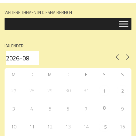
WEITERE THEMEN IN DIESEM BEREICH
KALENDER
M
D
M
D
F
S
S
27
28
29
30
31
1
2
8
3
4
5
6
7
9
10
11
12
13
14
16
15