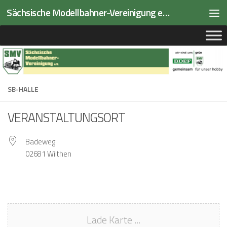
Sächsische Modellbahner-Vereinigung e.V.
Zum Inhalt springen
SB-HALLE
VERANSTALTUNGSORT
Badeweg
02681 Wilthen
Lade Karte ...