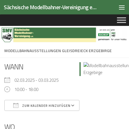
Sächsische Modellbahner-Vereinigung e.V.
Zum Inhalt springen
MODELLBAHNAUSSTELLUNGEN GLEISDREIECK ERZGEBIRGE
WANN
02.03.2025 - 03.03.2025
10:00 - 18:00
ZUM KALENDER HINZUFÜGEN
ICS herunterladen
Google Kalender
iCalendar
Office 365
Outlook Live
WO