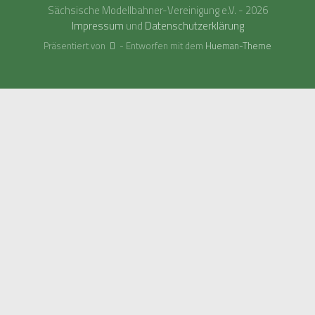
Sächsische Modellbahner-Vereinigung e.V. - 2026
Impressum
und
Datenschutzerklärung
Präsentiert von
- Entworfen mit dem
Hueman-Theme