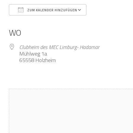
ZUM KALENDER HINZUFÜGEN
ICS herunterladen
Google Kalender
iCalendar
Office 365
Outlook Live
WO
Clubheim des MEC Limburg- Hadamar
Mühlweg 1a
65558 Holzheim