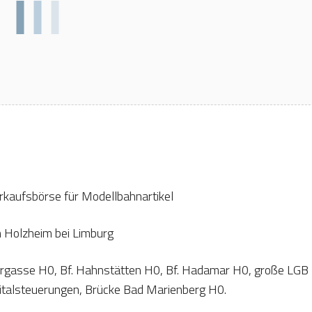
rkaufsbörse für Modellbahnartikel
 Holzheim bei Limburg
tergasse H0, Bf. Hahnstätten H0, Bf. Hadamar H0, große LG
igitalsteuerungen, Brücke Bad Marienberg H0.