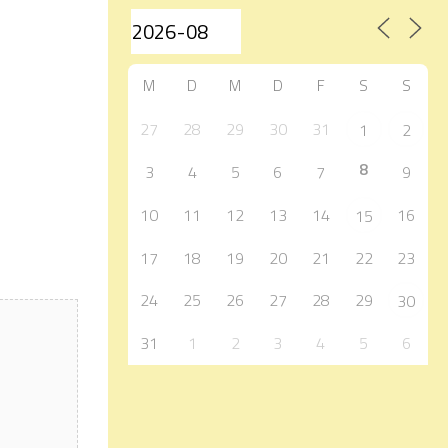
M
D
M
D
F
S
S
27
28
29
30
31
1
2
8
3
4
5
6
7
9
10
11
12
13
14
16
15
17
18
19
20
21
22
23
24
25
26
27
28
29
30
31
1
2
3
4
5
6