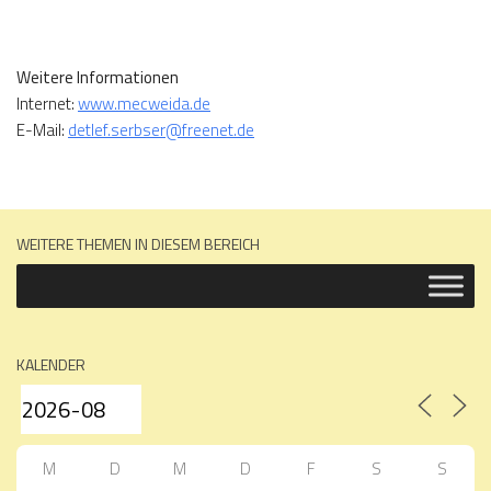
Weitere Informationen
Internet:
www.mecweida.de
E-Mail:
detlef.serbser@freenet.de
WEITERE THEMEN IN DIESEM BEREICH
KALENDER
M
D
M
D
F
S
S