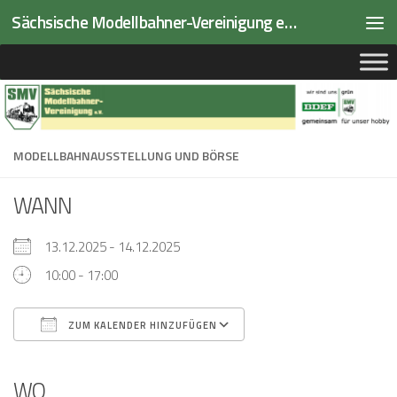
Sächsische Modellbahner-Vereinigung e.V.
Zum Inhalt springen
MODELLBAHNAUSSTELLUNG UND BÖRSE
WANN
13.12.2025 - 14.12.2025
10:00 - 17:00
ZUM KALENDER HINZUFÜGEN
ICS herunterladen
Google Kalender
iCalendar
Office 365
Outlook Live
WO