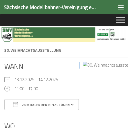
Sächsische Modellbahner-Vereinigung e.V.
Zum Inhalt springen
30. WEIHNACHTSAUSSTELLUNG
WANN
13.12.2025 - 14.12.2025
11:00 - 17:00
ZUM KALENDER HINZUFÜGEN
ICS herunterladen
Google Kalender
iCalendar
Office 365
Outlook Live
WO