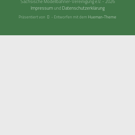
Sächsische Modellbahner-Vereinigung e.V. - 2026
Impressum
und
Datenschutzerklärung
Präsentiert von
- Entworfen mit dem
Hueman-Theme