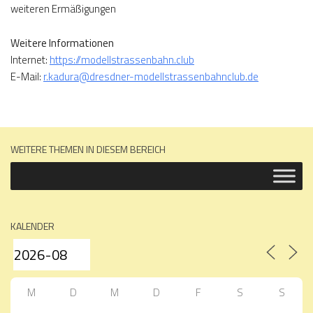
weiteren Ermäßigungen
Weitere Informationen
Internet:
https://modellstrassenbahn.club
E-Mail:
r.kadura@dresdner-modellstrassenbahnclub.de
WEITERE THEMEN IN DIESEM BEREICH
KALENDER
M
D
M
D
F
S
S