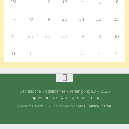
10
11
12
13
14
16
15
17
18
19
20
21
22
23
24
25
26
27
28
29
30
31
1
2
3
4
5
6
Sächsische Modellbahner-Vereinigung e.V. - 2026
Impressum
und
Datenschutzerklärung
Präsentiert von
- Entworfen mit dem
Hueman-Theme