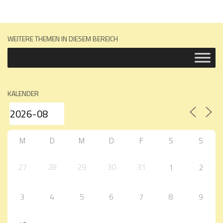
WEITERE THEMEN IN DIESEM BEREICH
KALENDER
M
D
M
D
F
S
S
27
28
29
30
31
1
2
3
4
5
6
7
8
9