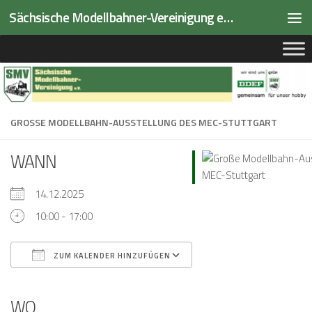
Sächsische Modellbahner-Vereinigung e.V.
Zum Inhalt springen
GROSSE MODELLBAHN-AUSSTELLUNG DES MEC-STUTTGART
WANN
14.12.2025
10:00 - 17:00
ZUM KALENDER HINZUFÜGEN
ICS herunterladen
Google Kalender
iCalendar
Office 365
Outlook Live
WO