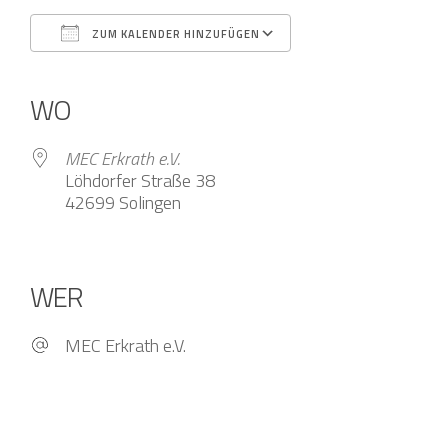
ZUM KALENDER HINZUFÜGEN
ICS herunterladen
Google Kalender
iCalendar
Office 365
Outlook Live
WO
MEC Erkrath e.V.
Löhdorfer Straße 38
42699 Solingen
WER
MEC Erkrath e.V.