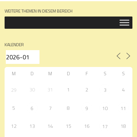
WEITERE THEMEN IN DIESEM BEREICH
KALENDER
M
D
M
D
F
S
S
30
31
1
2
4
29
3
5
7
8
6
9
10
11
12
13
14
15
16
18
17