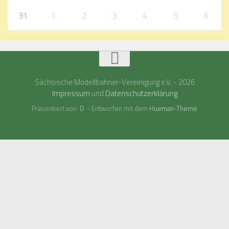
31
1
2
3
4
5
6
Sächsische Modellbahner-Vereinigung e.V. - 2026
Impressum
und
Datenschutzerklärung
Präsentiert von
- Entworfen mit dem
Hueman-Theme