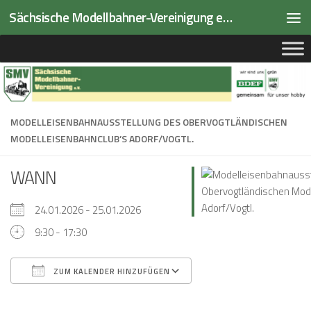
Sächsische Modellbahner-Vereinigung e.V.
Zum Inhalt springen
MODELLEISENBAHNAUSSTELLUNG DES OBERVOGTLÄNDISCHEN
MODELLEISENBAHNCLUB’S ADORF/VOGTL.
WANN
24.01.2026 - 25.01.2026
9:30 - 17:30
ZUM KALENDER HINZUFÜGEN
ICS herunterladen
Google Kalender
iCalendar
Office 365
Outlook Live