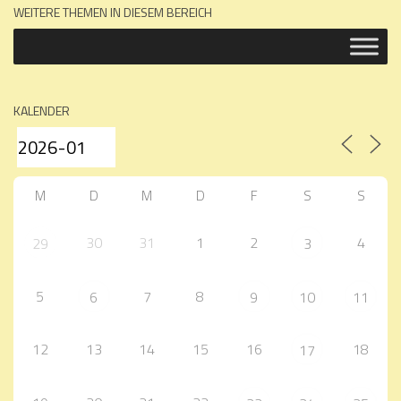
WEITERE THEMEN IN DIESEM BEREICH
KALENDER
M
D
M
D
F
S
S
30
31
1
2
4
29
3
5
7
8
6
9
10
11
12
13
14
15
16
18
17