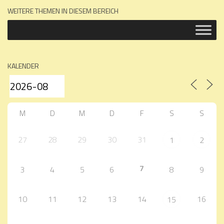
WEITERE THEMEN IN DIESEM BEREICH
KALENDER
M
D
M
D
F
S
S
27
28
29
30
31
1
2
7
3
4
5
6
8
9
10
11
12
13
14
16
15