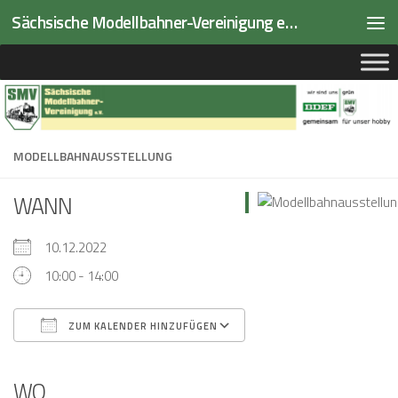
Sächsische Modellbahner-Vereinigung e.V.
Zum Inhalt springen
MODELLBAHNAUSSTELLUNG
WANN
10.12.2022
10:00 - 14:00
ZUM KALENDER HINZUFÜGEN
ICS herunterladen
Google Kalender
iCalendar
Office 365
Outlook Live
WO