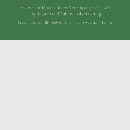
Sächsische Modellbahner-Vereinigung e.V. - 2026
Impressum
und
Datenschutzerklärung
Präsentiert von
- Entworfen mit dem
Hueman-Theme