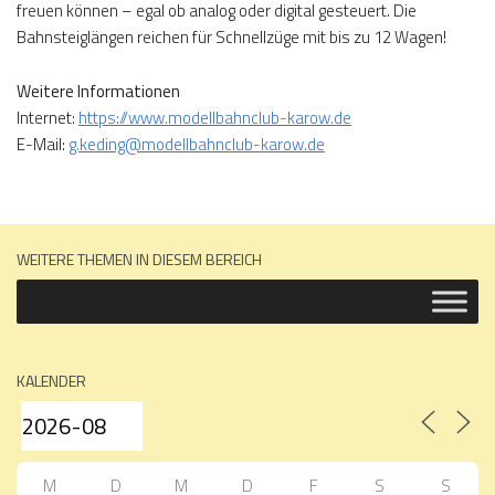
freuen können – egal ob analog oder digital gesteuert. Die
Bahnsteiglängen reichen für Schnellzüge mit bis zu 12 Wagen!
Weitere Informationen
Internet:
https://www.modellbahnclub-karow.de
E-Mail:
g.keding@modellbahnclub-karow.de
WEITERE THEMEN IN DIESEM BEREICH
KALENDER
M
D
M
D
F
S
S