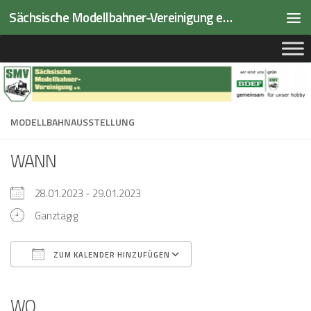
Sächsische Modellbahner-Vereinigung e.V.
Zum Inhalt springen
MODELLBAHNAUSSTELLUNG
WANN
28.01.2023 - 29.01.2023
Ganztägig
ZUM KALENDER HINZUFÜGEN
ICS herunterladen
Google Kalender
iCalendar
Office 365
Outlook Live
WO