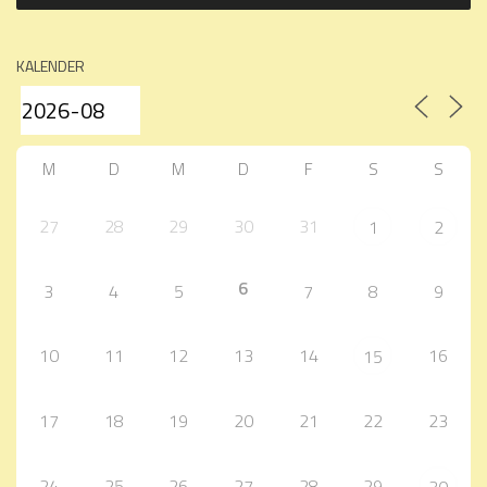
KALENDER
M
D
M
D
F
S
S
27
28
29
30
31
1
2
6
3
4
5
7
8
9
10
11
12
13
14
16
15
17
18
19
20
21
22
23
24
25
26
27
28
29
30