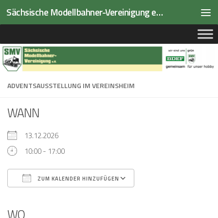
Sächsische Modellbahner-Vereinigung e.V.
Zum Inhalt springen
ADVENTSAUSSTELLUNG IM VEREINSHEIM
WANN
13.12.2026
10:00 - 17:00
ZUM KALENDER HINZUFÜGEN
ICS herunterladen
Google Kalender
iCalendar
Office 365
Outlook Live
WO