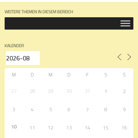
WEITERE THEMEN IN DIESEM BEREICH
KALENDER
M
D
M
D
F
S
S
27
28
29
30
31
1
2
3
4
5
6
7
8
9
10
11
12
13
14
16
15