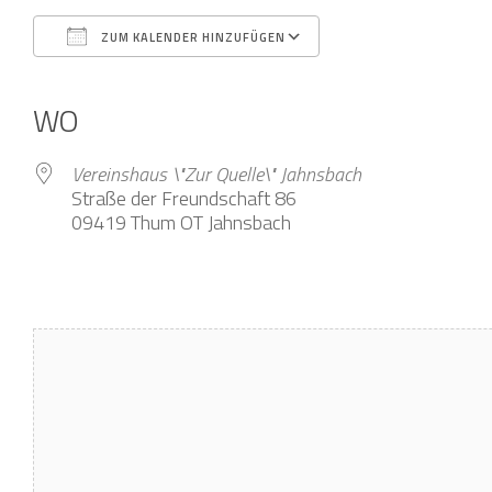
ZUM KALENDER HINZUFÜGEN
ICS herunterladen
Google Kalender
iCalendar
Office 365
Outlook Live
WO
Vereinshaus \"Zur Quelle\" Jahnsbach
Straße der Freundschaft 86
09419 Thum OT Jahnsbach