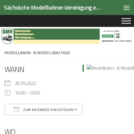
Sächsische Modellbahner-Vereinigung e.V.
Zum Inhalt springen
MODELLBAHN- & MODELLBAUTAGE
WANN
28.05.2022
10:00 - 19:00
ZUM KALENDER HINZUFÜGEN
ICS herunterladen
Google Kalender
iCalendar
Office 365
Outlook Live
WO