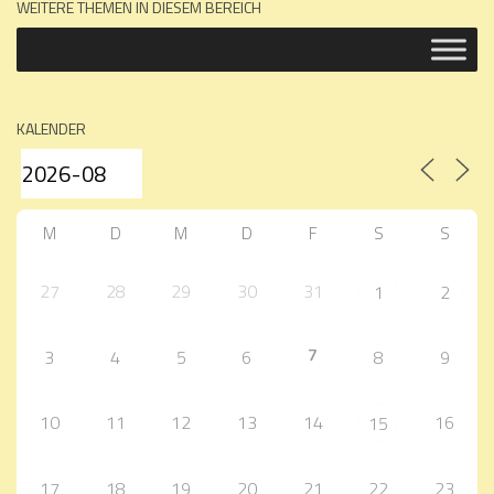
WEITERE THEMEN IN DIESEM BEREICH
KALENDER
M
D
M
D
F
S
S
27
28
29
30
31
1
2
7
3
4
5
6
8
9
10
11
12
13
14
16
15
17
18
19
20
21
22
23