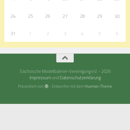
24
25
26
27
28
29
30
31
1
2
3
4
5
6
Sächsische Modellbahner-Vereinigung e.V. - 2026
Impressum
und
Datenschutzerklärung
Präsentiert von
- Entworfen mit dem
Hueman-Theme