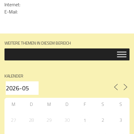
Internet:
E-Mail:
WEITERE THEMEN IN DIESEM BEREICH
KALENDER
M
D
M
D
F
S
S
27
28
29
30
2
3
1