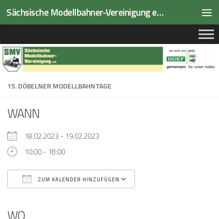
Sächsische Modellbahner-Vereinigung e.V.
Zum Inhalt springen
15. DÖBELNER MODELLBAHNTAGE
WANN
18.02.2023 - 19.02.2023
10:00 - 18:00
ZUM KALENDER HINZUFÜGEN
ICS herunterladen
Google Kalender
iCalendar
Office 365
Outlook Live
WO