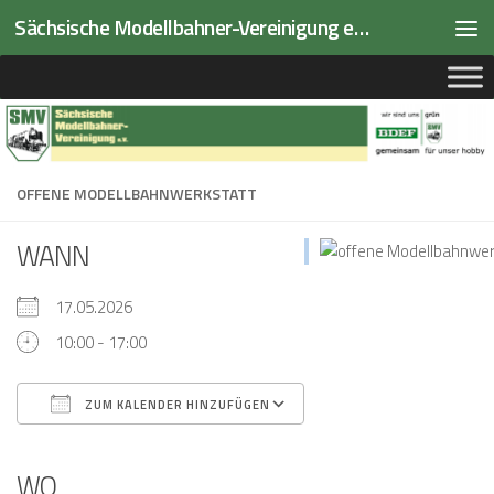
Sächsische Modellbahner-Vereinigung e.V.
Zum Inhalt springen
OFFENE MODELLBAHNWERKSTATT
WANN
17.05.2026
10:00 - 17:00
ZUM KALENDER HINZUFÜGEN
ICS herunterladen
Google Kalender
iCalendar
Office 365
Outlook Live
WO