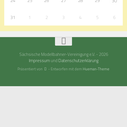
24
25
26
27
28
29
30
31
1
2
3
4
5
6
Sächsische Modellbahner-Vereinigung e.V. - 2026
Impressum
und
Datenschutzerklärung
Präsentiert von
- Entworfen mit dem
Hueman-Theme