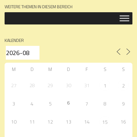
WEITERE THEMEN IN DIESEM BEREICH
KALENDER
M
D
M
D
F
S
S
27
28
29
30
31
1
2
6
3
4
5
7
8
9
10
11
12
13
14
16
15