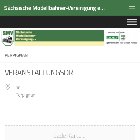
Sächsische Modellbahner-Vereinigung e.V.
Zum Inhalt springen
PERPIGNAN
VERANSTALTUNGSORT
nn
Perpignan
Lade Karte ...