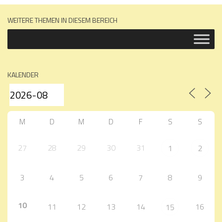
WEITERE THEMEN IN DIESEM BEREICH
KALENDER
M
D
M
D
F
S
S
27
28
29
30
31
1
2
3
4
5
6
7
8
9
10
11
12
13
14
16
15