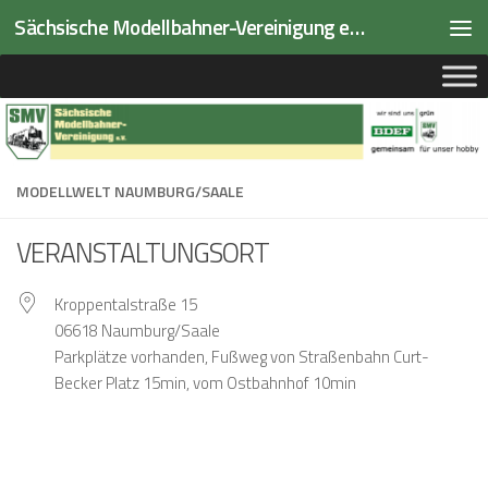
Sächsische Modellbahner-Vereinigung e.V.
Zum Inhalt springen
MODELLWELT NAUMBURG/SAALE
VERANSTALTUNGSORT
Kroppentalstraße 15
06618 Naumburg/Saale
Parkplätze vorhanden, Fußweg von Straßenbahn Curt-
Becker Platz 15min, vom Ostbahnhof 10min