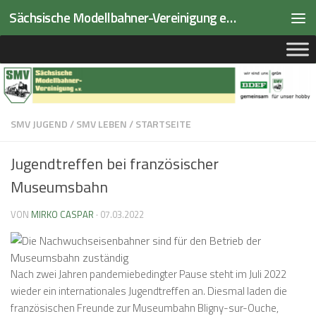
Sächsische Modellbahner-Vereinigung e.V.
Zum Inhalt springen
SMV JUGEND
/
SMV LEBEN
/
STARTSEITE
Jugendtreffen bei französischer
Museumsbahn
VON
MIRKO CASPAR
·
07.03.2022
Nach zwei Jahren pandemiebedingter Pause steht im Juli 2022
wieder ein internationales Jugendtreffen an. Diesmal laden die
französischen Freunde zur Museumbahn Bligny-sur-Ouche,