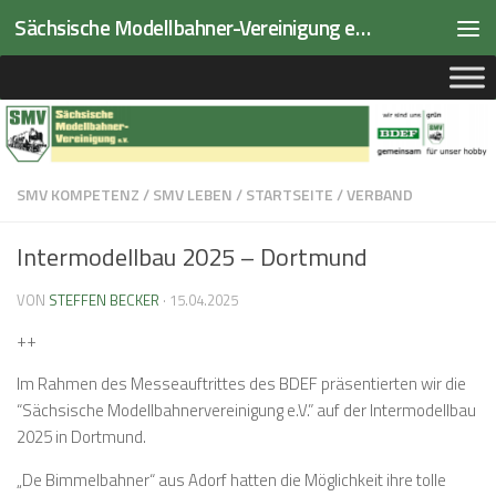
Sächsische Modellbahner-Vereinigung e.V.
Zum Inhalt springen
SMV KOMPETENZ
/
SMV LEBEN
/
STARTSEITE
/
VERBAND
Intermodellbau 2025 – Dortmund
VON
STEFFEN BECKER
·
15.04.2025
++
Im Rahmen des Messeauftrittes des BDEF präsentierten wir die
“Sächsische Modellbahnervereinigung e.V.” auf der Intermodellbau
2025 in Dortmund.
„De Bimmelbahner“ aus Adorf hatten die Möglichkeit ihre tolle