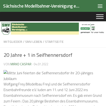
Sächsische Modellbahner-Vereinigung e.V.
Zum Inhalt springen
MITGLIEDER
/
SMV LEBEN
/
STARTSEITE
20 Jahre + 1 in Seifhennersdorf
VON
MIRKO CASPAR
·
04.07.2022
Wolfgang Frey (Modellbau Frey) und die Seifhennersdorfer
Eisenbahnfreunde e.V. luden am 11. und 12. Juni 2022 ins
Eisenbahnmuseum nach Seifhennersdorf ein. Es gab einen Grund
zum Feiern : Das 20 jährige Bestehen des Eisenbahnmuseums.