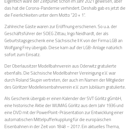
Eigentlich wäre der Zeitpunkt schon im Jahr 2021 gewesen, aber
das hat die Corona-Pandemie verhindert. Deshalb gab es jetzt die
die Feierlichkeiten unter dem Motto “20 + 1”.
Zahlreiche Gäste waren zur Eröffnung erschienen. So u.a. der
Geschäftsführer der SOEG Zittau, Ingo Neidhardt, der als
Geburtstagsgeschenk eine Sächsische II K von der Firma LGB an
Wolfgang Frey übergab. Diese kam auf der LGB-Anlage natürlich
sofort zum Einsatz.
Der Oberlausitzer Modellbahnverein aus Oderwitz gratulierte
ebenfalls. Die Sächsische Modellbahner Vereinigung e.V. war
durch Roland Skupin vertreten, der auch im Namen der Mitglieder
des Görlitzer Modelleisenbahnverein e.V. zum Jubiläum gratulierte.
Als Geschenk übergab er einen Kalender der SVT Görlitz gGmbH,
eine historische Aktie der WUMAG Görlitz aus dem Jahr 1936 und
eine DVD mit der PowerPoint-Präsentation zur Entwicklung einer
automatischen Mittelpufferkupplung für die europäischen
Eisenbahnen in der Zeit von 1848 – 2017. Ein aktuelles Thema,