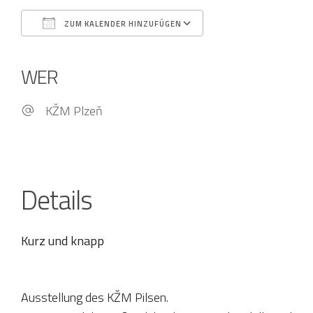
ZUM KALENDER HINZUFÜGEN
ICS herunterladen
Google Kalender
iCalendar
Office 365
Outlook Live
WER
KŽM Plzeň
Details
Kurz und knapp
Ausstellung des KŽM Pilsen.