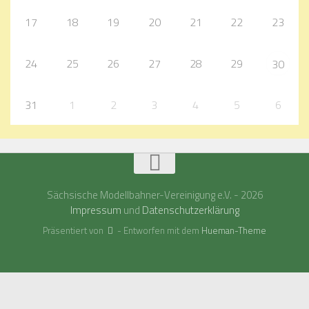
17
18
19
20
21
22
23
24
25
26
27
28
29
30
31
1
2
3
4
5
6
Sächsische Modellbahner-Vereinigung e.V. - 2026
Impressum
und
Datenschutzerklärung
Präsentiert von
- Entworfen mit dem
Hueman-Theme