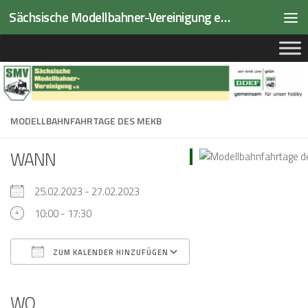
Sächsische Modellbahner-Vereinigung e.V.
Zum Inhalt springen
MODELLBAHNFAHRTAGE DES MEKB
WANN
25.02.2023 - 27.02.2023
10:00 - 17:30
ZUM KALENDER HINZUFÜGEN
ICS herunterladen
Google Kalender
iCalendar
Office 365
Outlook Live
WO