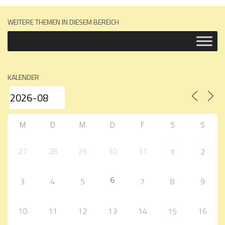
WEITERE THEMEN IN DIESEM BEREICH
KALENDER
M
D
M
D
F
S
S
27
28
29
30
31
1
2
6
3
4
5
7
8
9
10
11
12
13
14
16
15