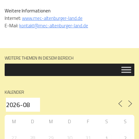
Weitere Informationen
Internet:
www.mec-altenburger-land.de
E-Mail:
kontakt@mec-altenburger-land.de
WEITERE THEMEN IN DIESEM BEREICH
KALENDER
M
D
M
D
F
S
S
27
28
29
30
31
1
2