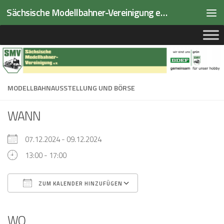
Sächsische Modellbahner-Vereinigung e.V.
Zum Inhalt springen
MODELLBAHNAUSSTELLUNG UND BÖRSE
WANN
07.12.2024 - 09.12.2024
13:00 - 17:00
ZUM KALENDER HINZUFÜGEN
ICS herunterladen
Google Kalender
iCalendar
Office 365
Outlook Live
WO