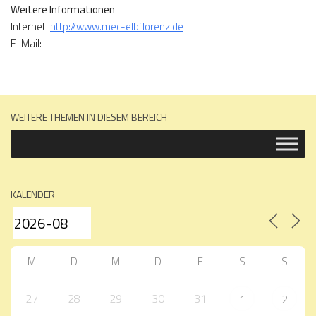
Weitere Informationen
Internet:
http://www.mec-elbflorenz.de
E-Mail:
WEITERE THEMEN IN DIESEM BEREICH
KALENDER
M
D
M
D
F
S
S
27
28
29
30
31
1
2