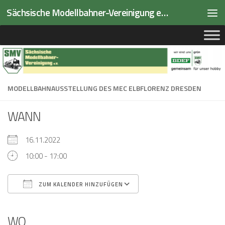
Sächsische Modellbahner-Vereinigung e.V.
Zum Inhalt springen
MODELLBAHNAUSSTELLUNG DES MEC ELBFLORENZ DRESDEN
WANN
16.11.2022
10:00 - 17:00
ZUM KALENDER HINZUFÜGEN
ICS herunterladen
Google Kalender
iCalendar
Office 365
Outlook Live
WO