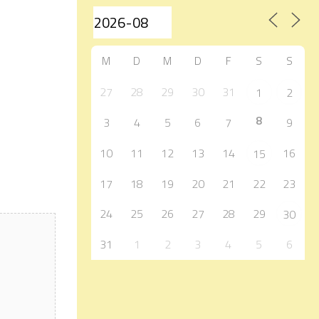
M
D
M
D
F
S
S
27
28
29
30
31
1
2
8
3
4
5
6
7
9
10
11
12
13
14
16
15
17
18
19
20
21
22
23
24
25
26
27
28
29
30
31
1
2
3
4
5
6