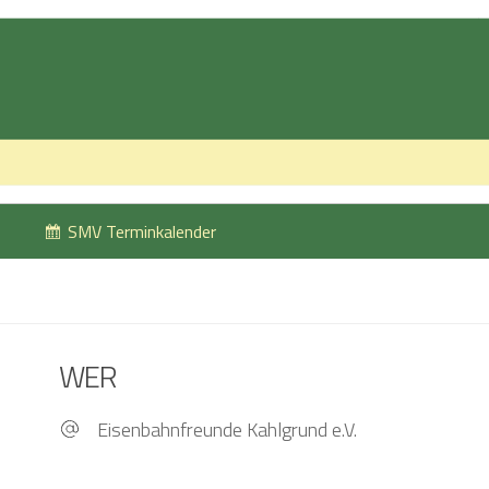
SMV Terminkalender
WER
Eisenbahnfreunde Kahlgrund e.V.