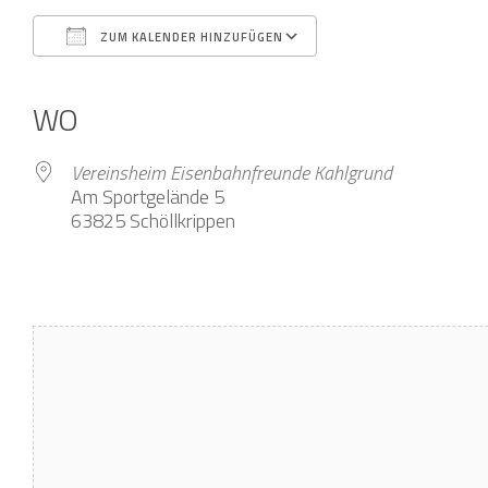
ZUM KALENDER HINZUFÜGEN
ICS herunterladen
Google Kalender
iCalendar
Office 365
Outlook Live
WO
Vereinsheim Eisenbahnfreunde Kahlgrund
Am Sportgelände 5
63825 Schöllkrippen