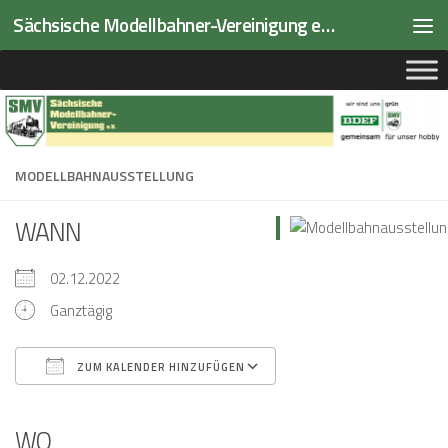
Sächsische Modellbahner-Vereinigung e.V.
Zum Inhalt springen
MODELLBAHNAUSSTELLUNG
WANN
02.12.2022
Ganztägig
ZUM KALENDER HINZUFÜGEN
ICS herunterladen
Google Kalender
iCalendar
Office 365
Outlook Live
WO