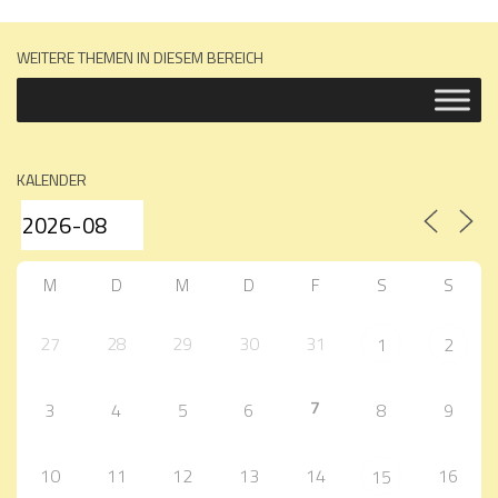
WEITERE THEMEN IN DIESEM BEREICH
KALENDER
M
D
M
D
F
S
S
27
28
29
30
31
1
2
7
3
4
5
6
8
9
10
11
12
13
14
16
15