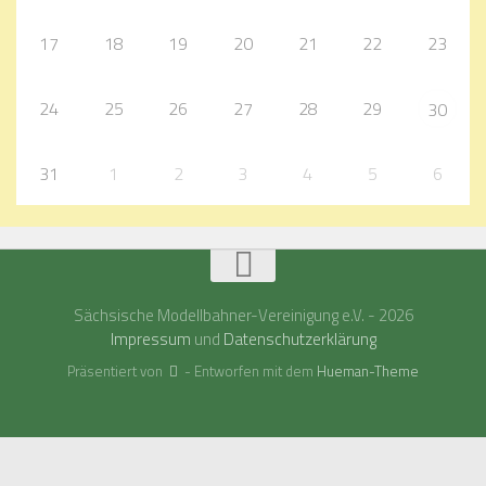
17
18
19
20
21
22
23
24
25
26
27
28
29
30
31
1
2
3
4
5
6
Sächsische Modellbahner-Vereinigung e.V. - 2026
Impressum
und
Datenschutzerklärung
Präsentiert von
- Entworfen mit dem
Hueman-Theme