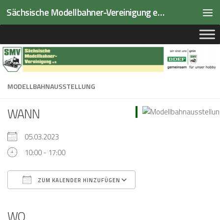
Sächsische Modellbahner-Vereinigung e.V.
Zum Inhalt springen
MODELLBAHNAUSSTELLUNG
WANN
05.03.2023
10:00 - 17:00
ZUM KALENDER HINZUFÜGEN
ICS herunterladen
Google Kalender
iCalendar
Office 365
Outlook Live
WO