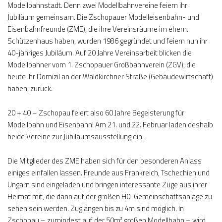
Modellbahnstadt. Denn zwei Modellbahnvereine feiern ihr
Jubiläum gemeinsam. Die Zschopauer Modelleisenbahn- und
Eisenbahnfreunde (ZME), die ihre Vereinsräume im ehem.
Schützenhaus haben, wurden 1986 gegründet und feiern nun ihr
40-jähriges Jubiläum. Auf 20 Jahre Vereinsarbeit blicken die
Modellbahner vom 1. Zschopauer Großbahnverein (ZGV), die
heute ihr Domizil an der Waldkirchner Straße (Gebäudewirtschaft)
haben, zurück.
20 + 40 – Zschopau feiert also 60 Jahre Begeisterung für
Modellbahn und Eisenbahn! Am 21. und 22. Februar laden deshalb
beide Vereine zur Jubiläumsausstellung ein.
Die Mitglieder des ZME haben sich für den besonderen Anlass
einiges einfallen lassen. Freunde aus Frankreich, Tschechien und
Ungarn sind eingeladen und bringen interessante Züge aus ihrer
Heimat mit, die dann auf der großen H0-Gemeinschaftsanlage zu
sehen sein werden. Zuglängen bis zu 4m sind möglich. In
Zschopau – zumindest auf der 50m² großen Modellbahn – wird