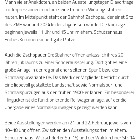
Mann vieler Anekdoten, an beiden Ausstellungstagen Diavorträge
mit Impressionen rund um seine früheren Wirkungsstätten
halten. Im Mittelpunkt steht der Bahnhof Zschopau, der einst Sitz
des ZME war und 2024 leider abgerissen wurde. Die Vorträge
beginnen jeweils 11 Uhr und 15 Uhr im ehem. Schützenhaus.
Frühes Kommen sichert gute Plätze.
Auch die Zschopauer Großbahner öffnen anlässlich ihres 20-
jähren Jubiläums zu einer Sonderausstellung. Dort gibt es eine
große Anlage in der regional eher seltenen Spur 0 bzw. der
Schmalspurvariante 0e. Das Werk der Mitglieder besticht durch
eine liebevoll gestaltete Landschaft sowie Normalspur- und
Schmalspurzügen aus den frühen 1900-er Jahren. Ein besonderer
Hingucker ist die funktionierende Rollwagenanlage, auf der die
Übergabe eines Normalspurwagens gezeigt werden kann.
Beide Ausstellungen werden am 21. und 22. Februar, jeweils von
10–18 Uhr, öffnen. Zwischen den Ausstellungsorten im ehem.
Schützenhaus (Witzschdorfer Str. 15) und der Waldkirchner Str. 14