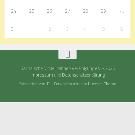
24
25
26
27
28
29
30
31
1
2
3
4
5
6
Sächsische Modellbahner-Vereinigung e.V. - 2026
Impressum
und
Datenschutzerklärung
Präsentiert von
- Entworfen mit dem
Hueman-Theme