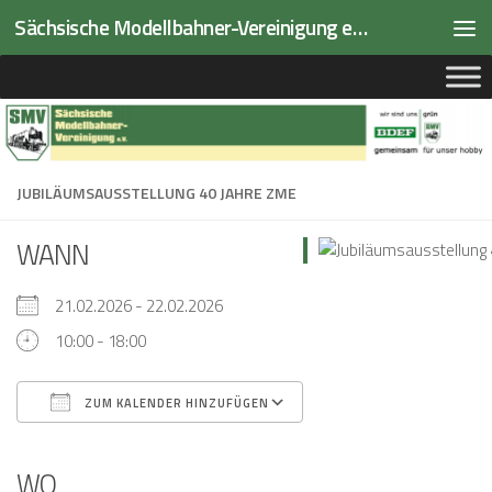
Sächsische Modellbahner-Vereinigung e.V.
Zum Inhalt springen
JUBILÄUMSAUSSTELLUNG 40 JAHRE ZME
WANN
21.02.2026 - 22.02.2026
10:00 - 18:00
ZUM KALENDER HINZUFÜGEN
ICS herunterladen
Google Kalender
iCalendar
Office 365
Outlook Live
WO