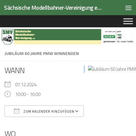
Sächsische Modellbahner-Vereinigung e.V.
Zum Inhalt springen
JUBILÄUM 60 JAHRE PMW WINNENDEN
WANN
07.12.2024
10:00 - 16:00
ZUM KALENDER HINZUFÜGEN
ICS herunterladen
Google Kalender
iCalendar
Office 365
Outlook Live
WO