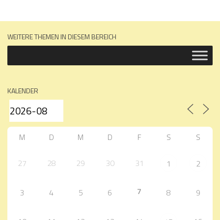
WEITERE THEMEN IN DIESEM BEREICH
KALENDER
M
D
M
D
F
S
S
27
28
29
30
31
1
2
7
3
4
5
6
8
9