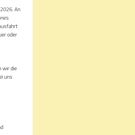
 2026. An
önes
Ausfahrt
uer oder
 wir die
ei uns
nd