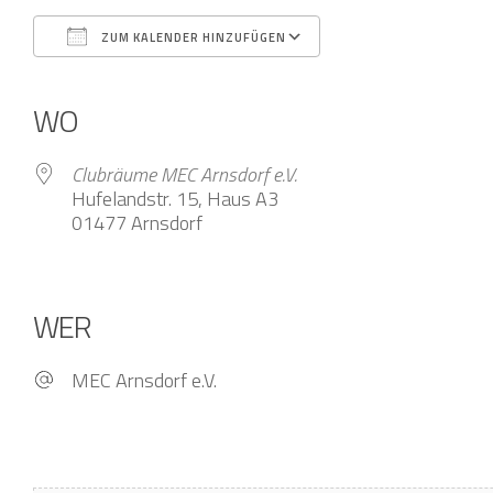
ZUM KALENDER HINZUFÜGEN
ICS herunterladen
Google Kalender
iCalendar
Office 365
Outlook Live
WO
Clubräume MEC Arnsdorf e.V.
Hufelandstr. 15, Haus A3
01477 Arnsdorf
WER
MEC Arnsdorf e.V.