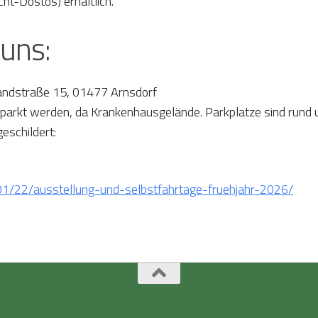
ht-Dostos) erhältlich.
uns:
andstraße 15, 01477 Arnsdorf
geparkt werden, da Krankenhausgelände. Parkplatze sind rund
eschildert:
01/22/ausstellung-und-selbstfahrtage-fruehjahr-2026/