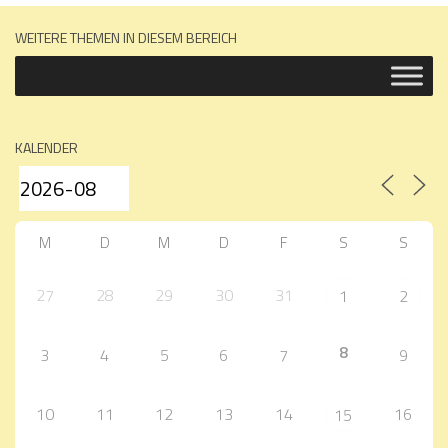
WEITERE THEMEN IN DIESEM BEREICH
KALENDER
M
D
M
D
F
S
S
27
28
29
30
31
1
2
8
3
4
5
6
7
9
10
11
12
13
14
16
15