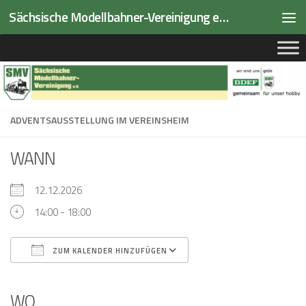
Sächsische Modellbahner-Vereinigung e.V.
Zum Inhalt springen
ADVENTSAUSSTELLUNG IM VEREINSHEIM
WANN
12.12.2026
14:00 - 18:00
ZUM KALENDER HINZUFÜGEN
ICS herunterladen
Google Kalender
iCalendar
Office 365
Outlook Live
WO