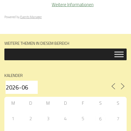
Weitere Informationen
Powered by
Events Manager
WEITERE THEMEN IN DIESEM BEREICH
KALENDER
M
D
M
D
F
S
S
1
2
3
4
5
7
6