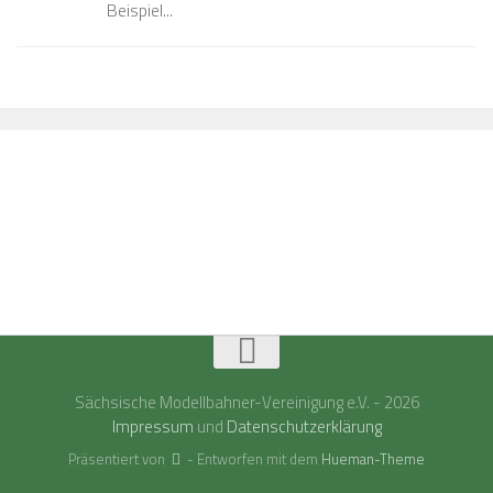
Beispiel...
Sächsische Modellbahner-Vereinigung e.V. - 2026
Impressum
und
Datenschutzerklärung
Präsentiert von
- Entworfen mit dem
Hueman-Theme