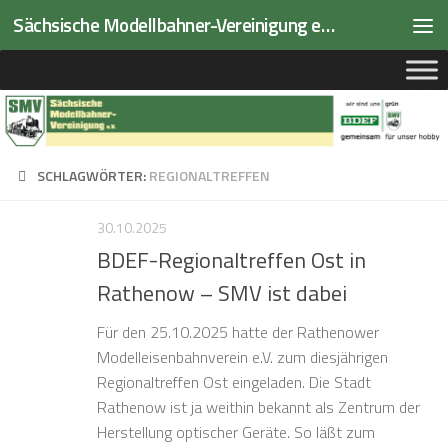
Sächsische Modellbahner-Vereinigung e.V.
Zum Inhalt springen
SCHLAGWÖRTER:
REGIONALTREFFEN
30.10.2025
BDEF-Regionaltreffen Ost in
Rathenow – SMV ist dabei
Für den 25.10.2025 hatte der Rathenower
Modelleisenbahnverein e.V. zum diesjährigen
Regionaltreffen Ost eingeladen. Die Stadt
Rathenow ist ja weithin bekannt als Zentrum der
Herstellung optischer Geräte. So läßt zum